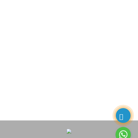
Bariyer tamiri,bariyer servisi,kollu bariyer tamiri,kollu bariyer servisi, white
rose bariyer servisi,nice bariyer servisi,awax bariyer servisi,bft bariyer
servisi,easypark bariyer servisi,cardin bariyer servisi,came bariyer
servisi,faac bariyer servisi,genious bariyer servisi,kent motorları bariyer
servisi,dea bariyer servisi,eleksan bariyer sevisi,road blocker
servisi,mantar bariyer servisi,mantar duba servisi,kapı motoru
servisi,bahçe kapısı servisi, otomatik kapı servisi,bariyer
kumandası,otomatik kapı kumandası,bariyer fotoseli,bariyer
lambası,bariyer destek çatalı