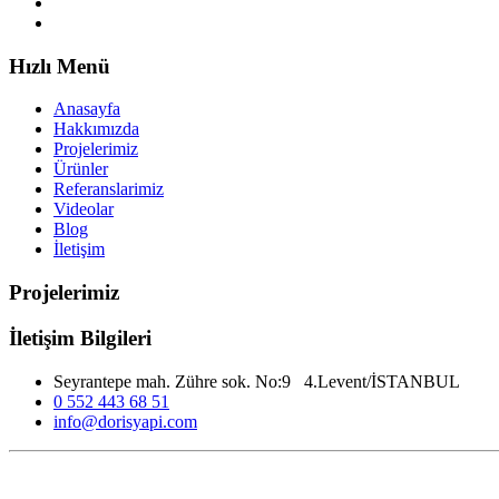
Hızlı Menü
Anasayfa
Hakkımızda
Projelerimiz
Ürünler
Referanslarimiz
Videolar
Blog
İletişim
Projelerimiz
İletişim Bilgileri
Seyrantepe mah. Zühre sok. No:9 4.Levent/İSTANBUL
0 552 443 68 51
info@dorisyapi.com
Bariyer tamiri,bariyer servisi,kollu bariyer tamiri,kollu bariyer servisi, white rose 
servisi,genious bariyer servisi,kent motorları bariyer servisi,dea bariyer servisi,e