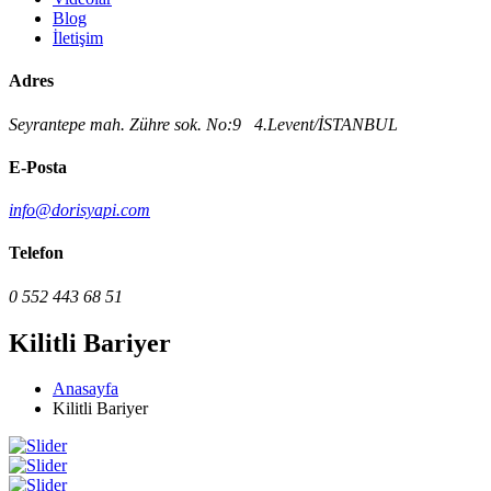
Blog
İletişim
Adres
Seyrantepe mah. Zühre sok. No:9 4.Levent/İSTANBUL
E-Posta
info@dorisyapi.com
Telefon
0 552 443 68 51
Kilitli Bariyer
Anasayfa
Kilitli Bariyer