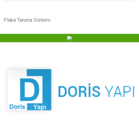
Plaka Tanıma Sistemi
Kaliteden ödün vermeyen duruşu ve hep yenilikçi
yaklaşımıyla inşaat; bu güne kadar yatırımcılarına hem
kazandıran, hem de konforlu yaşam sunan birçok projeyi