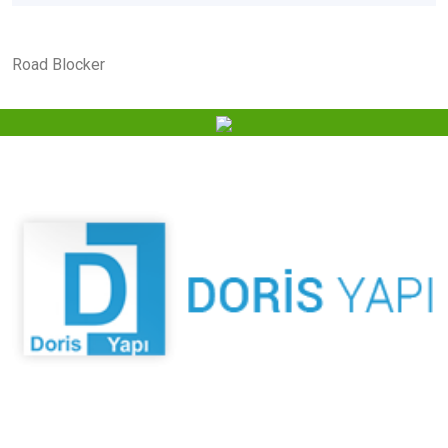
Road Blocker
Kaliteden ödün vermeyen duruşu ve hep yenilikçi
yaklaşımıyla inşaat; bu güne kadar yatırımcılarına hem
kazandıran, hem de konforlu yaşam sunan birçok projeyi